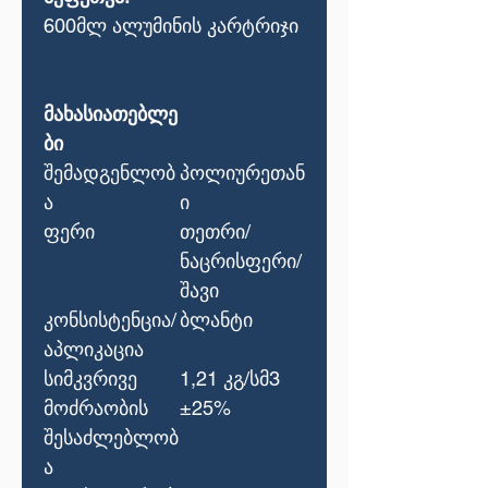
600
მლ
ალუმინის
კარტრიჯი
მახასიათებლე
ბი
შემადგენლობ
პოლიურეთან
ა
ი
ფერი
თეთრი
/
ნაცრისფერი
/
შავი
კონსისტენცია
/
ბლანტი
აპლიკაცია
სიმკვრივე
1,21
კგ
/
სმ
3
მოძრაობის
±25%
შესაძლებლობ
ა