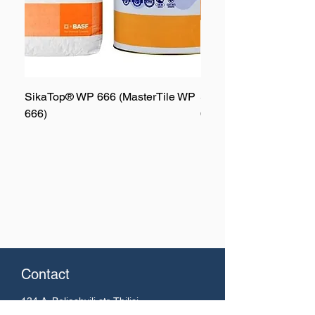
SikaTop® WP 666 (MasterTile WP
SikaTop® WP 667 (Mas
666)
667)
Contact
134 A. Beliashvili
str. Tbilisi