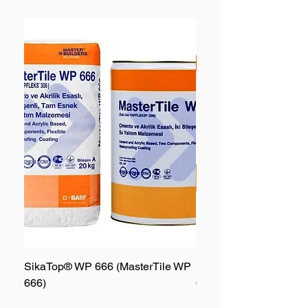
SikaTop® WP 666 (MasterTile WP
SikaTop® WP 667 (Mas
666)
667)