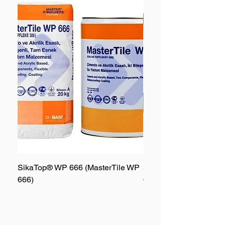
SikaTop® WP 666 (MasterTile WP
SikaTop® WP 667 (Mas
666)
667)